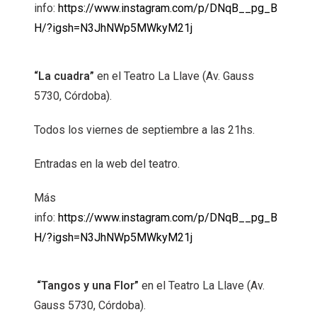
info:
https://www.instagram.com/p/DNqB__pg_B
H/?igsh=N3JhNWp5MWkyM21j
“La cuadra”
en el Teatro La Llave (Av. Gauss
5730, Córdoba).
Todos los viernes de septiembre a las 21hs.
Entradas en la web del teatro.
Más
info:
https://www.instagram.com/p/DNqB__pg_B
H/?igsh=N3JhNWp5MWkyM21j
“Tangos y una Flor”
en el Teatro La Llave (Av.
Gauss 5730, Córdoba).