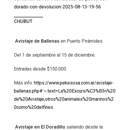
dorado-con-devolucion-2025-08-13-19-56
CHUBUT
Avistaje de Ballenas
en Puerto Pirámides.
Del 1 de septiembre al 15 de diciembre.
Entradas desde $150.000.
Más info:
https://www.pekesosa.com.ar/avistaje-
ballenas.php#:~:text=La%20Excursi%C3%B3n%20
de%20Avistaje,otros%20animales%20marinos%2
0como%20delfines
.
Avistaje en El Doradillo
saliendo desde la