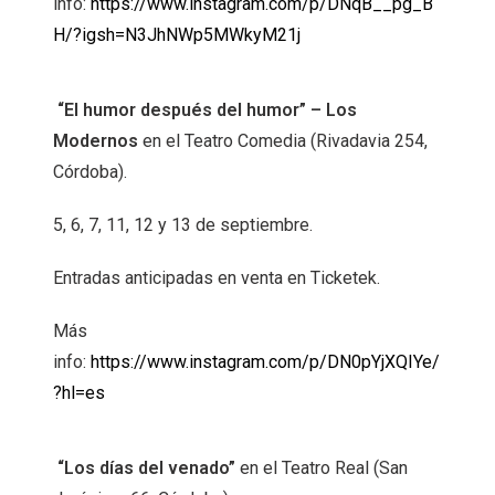
info:
https://www.instagram.com/p/DNqB__pg_B
H/?igsh=N3JhNWp5MWkyM21j
“El humor después del humor” – Los
Modernos
en el Teatro Comedia (Rivadavia 254,
Córdoba).
5, 6, 7, 11, 12 y 13 de septiembre.
Entradas anticipadas en venta en Ticketek.
Más
info:
https://www.instagram.com/p/DN0pYjXQIYe/
?hl=es
“Los días del venado”
en el Teatro Real (San