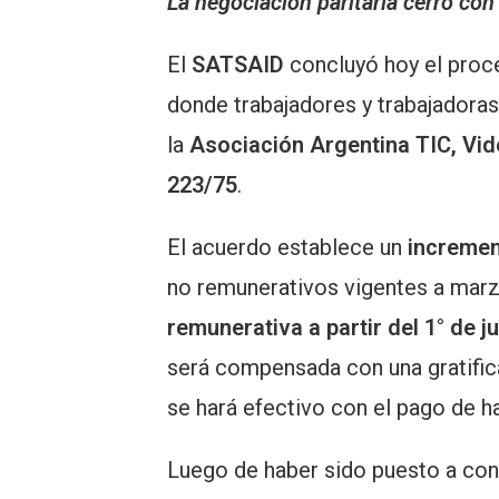
La negociación paritaria cerró con
El
SATSAID
concluyó hoy el pro
donde trabajadores y trabajadora
la
Asociación Argentina TIC, Vi
223/75
.
El acuerdo establece un
increment
no remunerativos vigentes a marz
remunerativa a partir del 1° de j
será compensada con una gratifica
se hará efectivo con el pago de h
Luego de haber sido puesto a cons