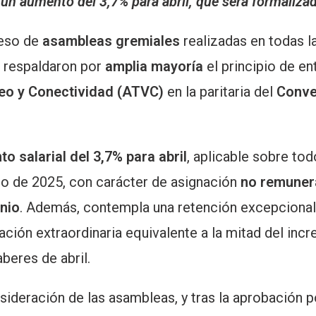
 un aumento del 3,7% para abril, que será formalizad
ceso de
asambleas gremiales
realizadas en todas l
s respaldaron por
amplia mayoría
el principio de e
deo y Conectividad (ATVC)
en la paritaria del
Conve
o salarial del 3,7% para abril
, aplicable sobre to
o de 2025, con carácter de asignación
no remunera
unio
. Además, contempla una retención excepcional 
ción extraordinaria equivalente a la mitad del inc
aberes de abril.
ideración de las asambleas, y tras la aprobación p