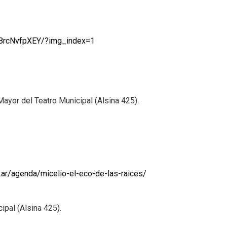
DBrcNvfpXEY/?img_index=1
Mayor del Teatro Municipal (Alsina 425).
b.ar/agenda/micelio-el-eco-de-las-raices/
ipal (Alsina 425).