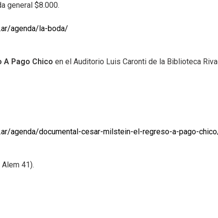
a general $8.000.
b.ar/agenda/la-boda/
so A Pago Chico
en el Auditorio Luis Caronti de la Biblioteca Riva
ob.ar/agenda/documental-cesar-milstein-el-regreso-a-pago-chico
 Alem 41).