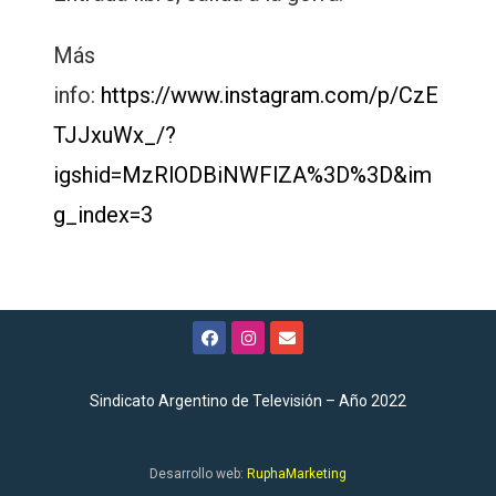
Más
info:
https://www.instagram.com/p/CzE
TJJxuWx_/?
igshid=MzRlODBiNWFlZA%3D%3D&im
g_index=3
Sindicato Argentino de Televisión – Año 2022
Desarrollo web:
RuphaMarketing